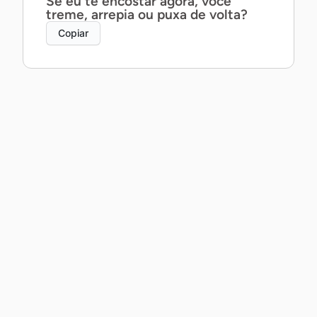
Se eu te encostar agora, você
treme, arrepia ou puxa de volta?
Copiar
Posso te contar um segredo ao pé
do ouvido… ou prefira que eu
mostre com a boca?
Copiar
Posso não saber dançar, mas te
garanto que a gente daria um belo
par.
Copiar