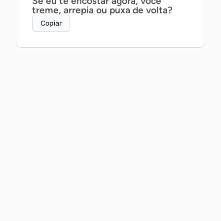
Se eu te encostar agora, você
treme, arrepia ou puxa de volta?
Copiar
Posso te contar um segredo ao pé
do ouvido… ou prefira que eu
mostre com a boca?
Copiar
Posso não saber dançar, mas te
garanto que a gente daria um belo
par.
Copiar