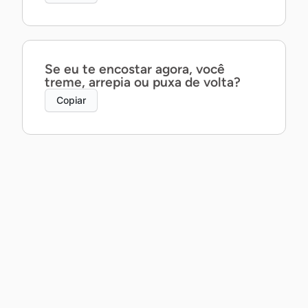
Se eu te encostar agora, você
treme, arrepia ou puxa de volta?
Copiar
Posso te contar um segredo ao pé
do ouvido… ou prefira que eu
mostre com a boca?
Copiar
Posso não saber dançar, mas te