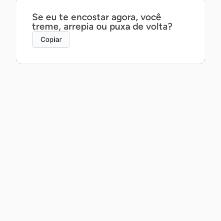
Se eu te encostar agora, você
treme, arrepia ou puxa de volta?
Copiar
Posso te contar um segredo ao pé
do ouvido… ou prefira que eu
mostre com a boca?
Copiar
Posso não saber dançar, mas te
garanto que a gente daria um belo
par.
Copiar