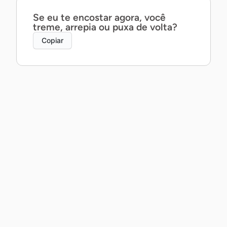
Se eu te encostar agora, você
treme, arrepia ou puxa de volta?
Copiar
Posso te contar um segredo ao pé
do ouvido… ou prefira que eu
mostre com a boca?
Copiar
Posso não saber dançar, mas te
garanto que a gente daria um belo
par.
Copiar