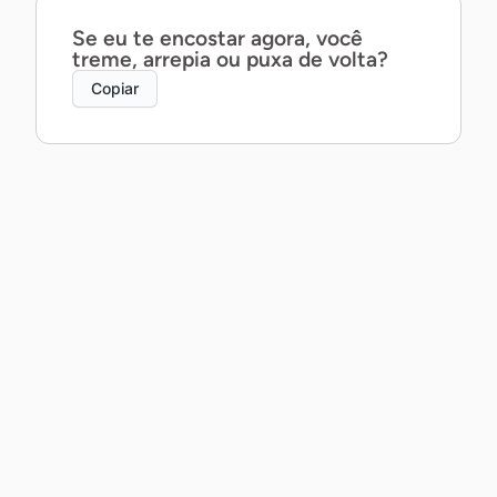
Se eu te encostar agora, você
treme, arrepia ou puxa de volta?
Copiar
Posso te contar um segredo ao pé
do ouvido… ou prefira que eu
mostre com a boca?
Copiar
Posso não saber dançar, mas te
garanto que a gente daria um belo
par.
Copiar