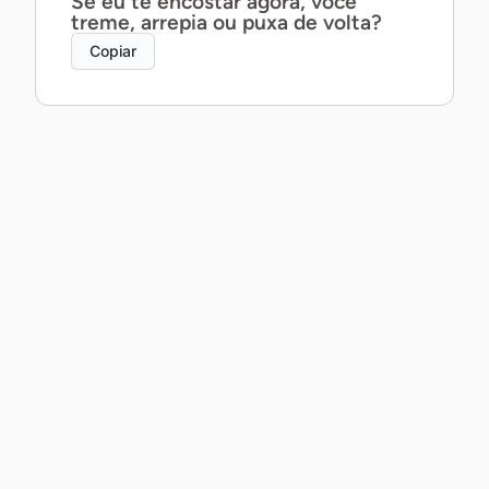
Se eu te encostar agora, você
treme, arrepia ou puxa de volta?
Copiar
Posso te contar um segredo ao pé
do ouvido… ou prefira que eu
mostre com a boca?
Copiar
Posso não saber dançar, mas te
garanto que a gente daria um belo
par.
Copiar