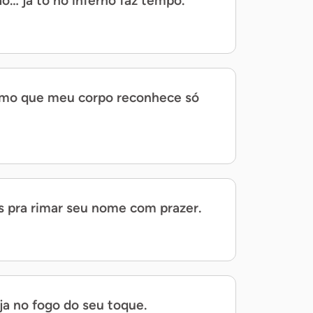
ão… já tô no inferno faz tempo.
tmo que meu corpo reconhece só
s pra rimar seu nome com prazer.
ja no fogo do seu toque.