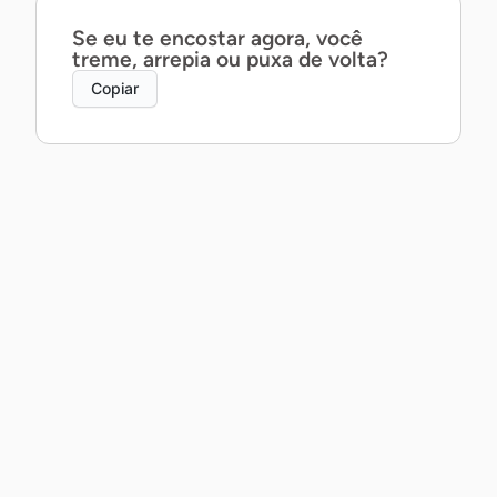
Se eu te encostar agora, você
treme, arrepia ou puxa de volta?
Copiar
Posso te contar um segredo ao pé
do ouvido… ou prefira que eu
mostre com a boca?
Copiar
Posso não saber dançar, mas te
garanto que a gente daria um belo
par.
Copiar