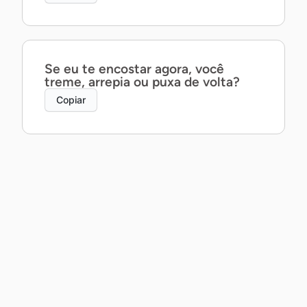
Se eu te encostar agora, você
treme, arrepia ou puxa de volta?
Copiar
Posso te contar um segredo ao pé
do ouvido… ou prefira que eu
mostre com a boca?
Copiar
Posso não saber dançar, mas te