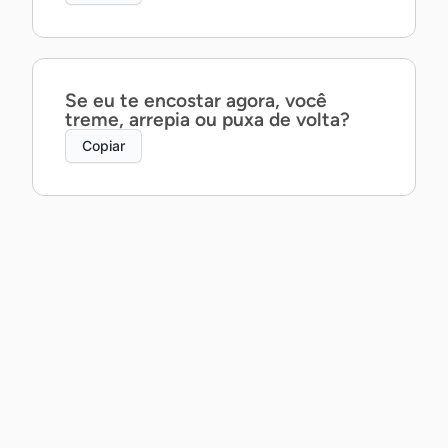
Se eu te encostar agora, você
treme, arrepia ou puxa de volta?
Copiar
Posso te contar um segredo ao pé
do ouvido… ou prefira que eu
mostre com a boca?
Copiar
Posso não saber dançar, mas te