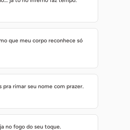
ão… já tô no inferno faz tempo.
tmo que meu corpo reconhece só
s pra rimar seu nome com prazer.
ja no fogo do seu toque.