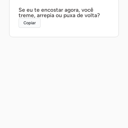
Se eu te encostar agora, você
treme, arrepia ou puxa de volta?
Copiar
Posso te contar um segredo ao pé
do ouvido… ou prefira que eu
mostre com a boca?
Copiar
Posso não saber dançar, mas te
garanto que a gente daria um belo
par.
Copiar