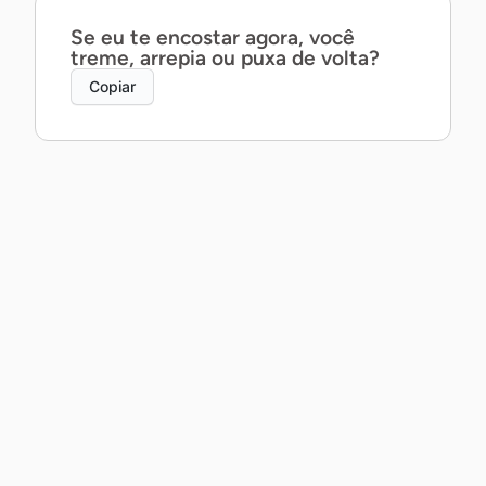
Se eu te encostar agora, você
treme, arrepia ou puxa de volta?
Copiar
Posso te contar um segredo ao pé
do ouvido… ou prefira que eu
mostre com a boca?
Copiar
Posso não saber dançar, mas te
garanto que a gente daria um belo
par.
Copiar