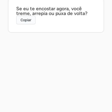
Se eu te encostar agora, você
treme, arrepia ou puxa de volta?
Copiar
Posso te contar um segredo ao pé
do ouvido… ou prefira que eu
mostre com a boca?
Copiar
Posso não saber dançar, mas te
garanto que a gente daria um belo
par.
Copiar